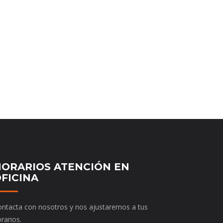
ORARIOS ATENCIÓN EN
FICINA
ntacta con nosotros y nos ajustaremos a tus
rarios.