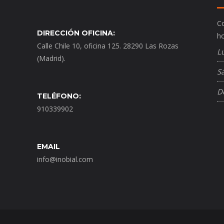
Co
DIRECCIÓN OFICINA:
ho
Calle Chile 10, oficina 125. 28290 Las Rozas
L
(Madrid).
S
D
TELÉFONO:
910339902
EMAIL
info@inobial.com