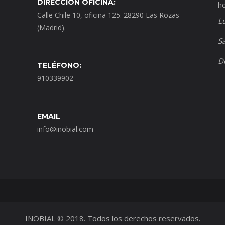
DIRECCIÓN OFICINA:
ho
Calle Chile 10, oficina 125. 28290 Las Rozas
L
(Madrid).
S
D
TELÉFONO:
910339902
EMAIL
info@inobial.com
INOBIAL © 2018. Todos los derechos reservados.