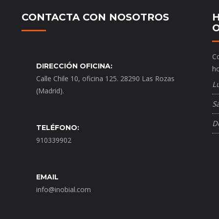
CONTACTA CON NOSOTROS
H
O
Co
DIRECCIÓN OFICINA:
ho
Calle Chile 10, oficina 125. 28290 Las Rozas
L
(Madrid).
S
D
TELÉFONO:
910339902
EMAIL
info@inobial.com