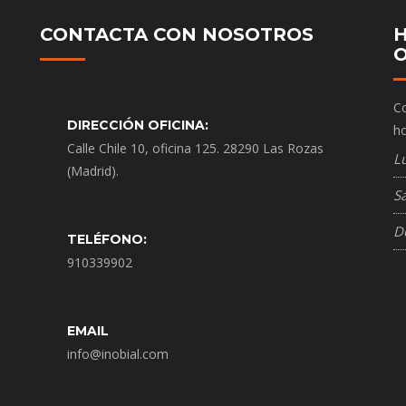
CONTACTA CON NOSOTROS
H
O
Co
DIRECCIÓN OFICINA:
ho
Calle Chile 10, oficina 125. 28290 Las Rozas
L
(Madrid).
S
D
TELÉFONO:
910339902
EMAIL
info@inobial.com