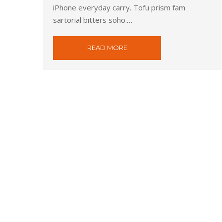
iPhone everyday carry. Tofu prism fam
sartorial bitters soho.…
READ MORE