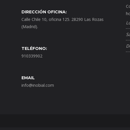
Co
DIRECCIÓN OFICINA:
ho
Calle Chile 10, oficina 125. 28290 Las Rozas
L
(Madrid).
S
D
TELÉFONO:
910339902
EMAIL
info@inobial.com